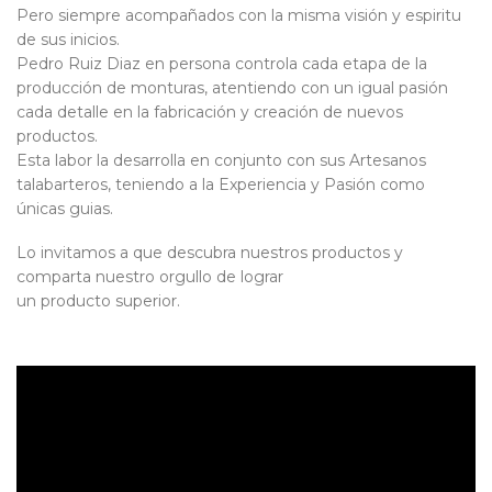
Pero siempre acompañados con la misma visión y espiritu
de sus inicios.
Pedro Ruiz Diaz en persona controla cada etapa de la
producción de monturas, atentiendo con un igual pasión
cada detalle en la fabricación y creación de nuevos
productos.
Esta labor la desarrolla en conjunto con sus Artesanos
talabarteros, teniendo a la Experiencia y Pasión como
únicas guias.
Lo invitamos a que descubra nuestros productos y
comparta nuestro orgullo de lograr
un producto superior.